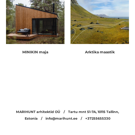
MINIKIN maja
Arktika maastik
MARIHUNT arhitektid OÜ /
Tartu mnt 51-7A, 10115 Tallinn,
Estonia /
info@marihunt.ee /
+37255655330