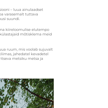
iooni – luua ainulaadset
uba varasemalt tuttava
usi suundi.
onna kiireloomulise elutempo
 külastajaid mõtisklema meid
uua ruum, mis voolab sujuvalt
kliimas, jahedatel kevadetel
britseva metsiku metsa ja