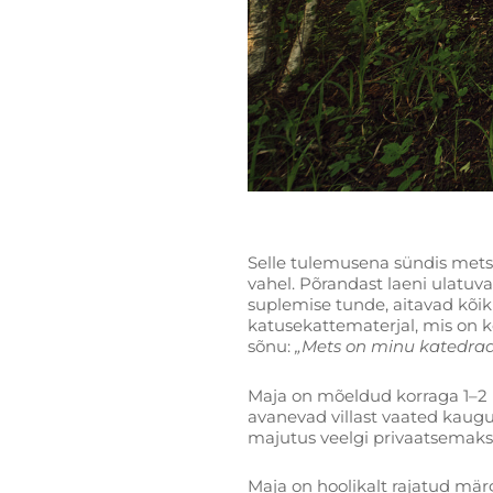
Selle tulemusena sündis metsa
vahel. Põrandast laeni ulatuv
suplemise tunde, aitavad kõik 
katusekattematerjal, mis on 
sõnu:
„Mets on minu katedraa
Maja on mõeldud korraga 1–2 k
avanevad villast vaated kaugu
majutus veelgi privaatsemaks
Maja on hoolikalt rajatud mär