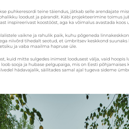
se puhkeresordi teine täiendus, jätkab selle arendajate miss
kohalikku loodust ja pärandit. Käbi projekteerimine toimus j
ast inspireerivast koostööst, aga ka võimalus avastada koos u
ülalistele vaikne ja rahulik paik, kuhu põgeneda linnakeskk
ega niivõrd tihedalt seotud, et ümbritsev keskkond suunaks
etsiku ja vaba maailma hapruse üle.
kuid mitte sulgedes inimest loodusest välja, vaid hoopis l
Käbi loob sooja ja hubase pelgupaiga, mis on Eesti põhjamaises 
talvedel hädavajalik, säilitades samal ajal tugeva sideme üm