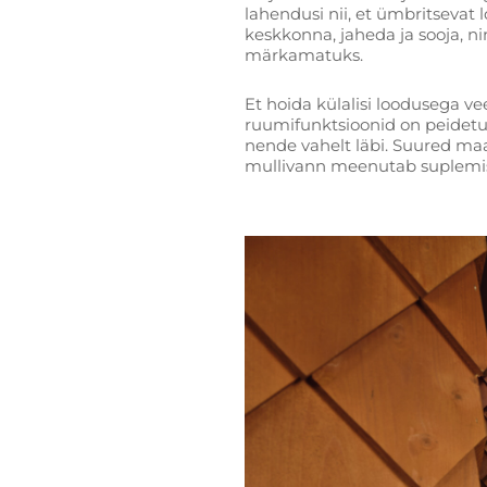
lahendusi nii, et ümbritsevat 
keskkonna, jaheda ja sooja,
märkamatuks.
Et hoida külalisi loodusega v
ruumifunktsioonid on peidet
nende vahelt läbi. Suured ma
mullivann meenutab suplemist