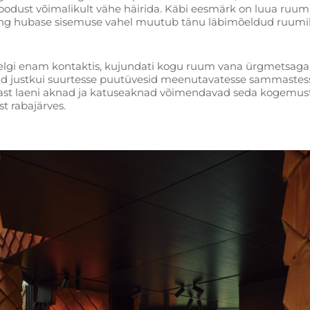
loodust võimalikult vähe häirida. Käbi eesmärk on luua ruum, 
 ning hubase sisemuse vahel muutub tänu läbimõeldud ruum
eelgi enam kontaktis, kujundati kogu ruum vana ürgmetsaga 
ud justkui suurtesse puutüvesid meenutavatesse sammastes
ast laeni aknad ja katuseaknad võimendavad seda kogemust ve
 rabajärves.