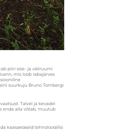
piiri sise- ja väliruumi
vann, mis loob rabajärves
siooniline
saini suurkuju Bruno Tombergi
aatsust. Talvel ja kevadel
se enda alla võtab, muutub
ada kaasaegseid tehnoloogilisi