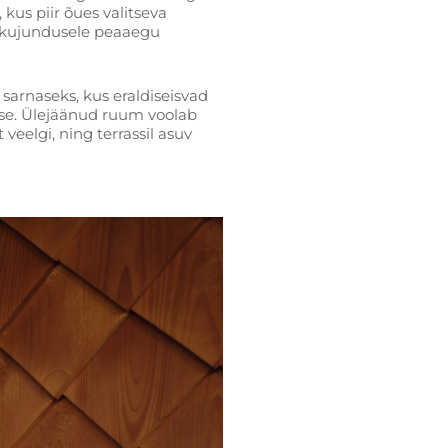
kus piir õues valitseva
ikujundusele peaaegu
sarnaseks, kus eraldiseisvad
se. Ülejäänud ruum voolab
elgi, ning terrassil asuv