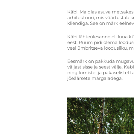
Käbi, Maidlas asuva metsakesk
arhitektuuri, mis väärtustab 
kliendiga. See on märk eelnev
Käbi lähteülesanne oli luua k
eest. Ruum pidi olema loodus
veel ümbritseva loodusliku, m
Eesmärk on pakkuda mugavust, 
väljast sisse ja seest välja. 
ning lumistel ja pakaselistel 
jõeäärsete märgaladega.