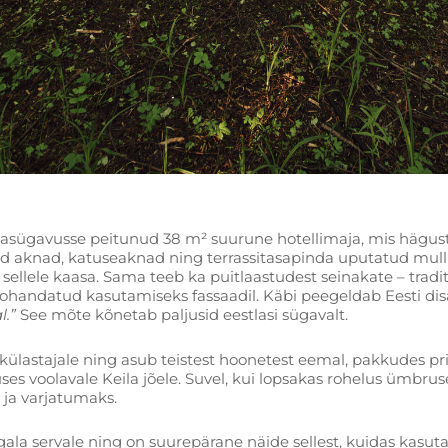
sügavusse peitunud 38 m² suurune hotellimaja, mis hägustab 
ad aknad, katuseaknad ning terrassitasapinda uputatud mulli
sellele kaasa. Sama teeb ka puitlaastudest seinakate – tradit
kohandatud kasutamiseks fassaadil. Käbi peegeldab Eesti di
l.”
See mõte kõnetab paljusid eestlasi sügavalt.
ülastajale ning asub teistest hoonetest eemal, pakkudes priv
ses voolavale Keila jõele. Suvel, kui lopsakas rohelus ümbru
 ja varjatumaks.
gala servale ning on suurepärane näide sellest, kuidas kasut