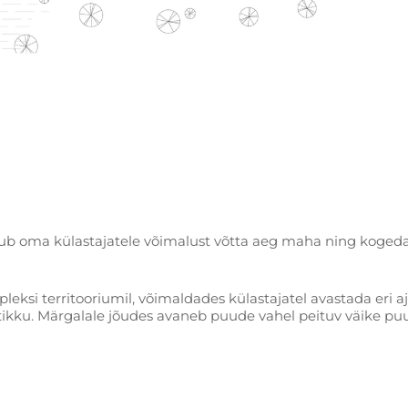
b oma külastajatele võimalust võtta aeg maha ning kogeda 
eksi territooriumil, võimaldades külastajatel avastada eri a
tikku. Märgalale jõudes avaneb puude vahel peituv väike p