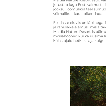
Maidla Nature Resort asub vai
jutustab lugu Eesti vaimust –
jooksul loomulikul teel surnu
võimalikult kaua pikendada.
Eestlaste eluviis on läbi aeg
ja rahulikke elamusi, mis aita
Maidla Nature Resort-is põimuv
mõisahooned kui ka uusima lisa
külastajaid hetkeks aja kulgu