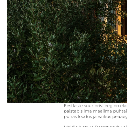
Eestlaste suur privileeg on e
paistab silma maailma puhtaim
puhas loodus ja vaikus peaaeg