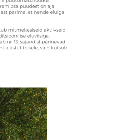
inne puutumatu loodus
urem osa puudest on aja
dast parima, et nende eluiga
kub mitmekesiseid aktiivseid
sioonilise eluviisiga.
b nii 15. sajandist pärinevad
t ajastut teisele, vaid kutsub