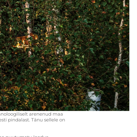
ehnoloogiliselt arenenud maa
ti pindalast. Tänu sellele on