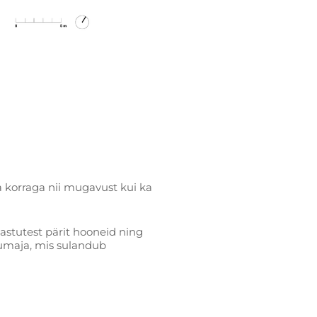
korraga nii mugavust kui ka
jastutest pärit hooneid ning
uumaja, mis sulandub