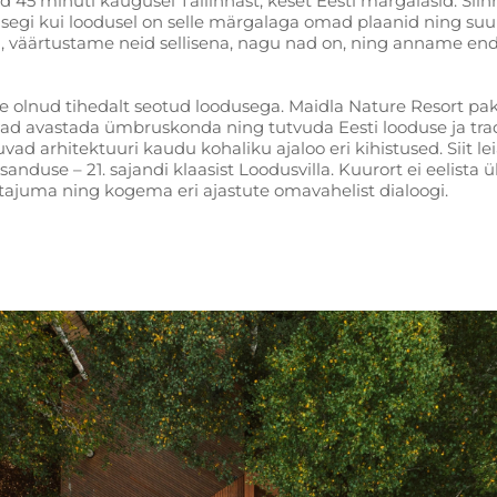
d 45 minuti kaugusel Tallinnast, keset Eesti märgalasid. Si
 isegi kui loodusel on selle märgalaga omad plaanid ning su
d, väärtustame neid sellisena, nagu nad on, ning anname en
ade olnud tihedalt seotud loodusega. Maidla Nature Resort pa
vad avastada ümbruskonda ning tutvuda Eesti looduse ja tradit
ad arhitektuuri kaudu kohaliku ajaloo eri kihistused. Siit leia
nduse – 21. sajandi klaasist Loodusvilla. Kuurort ei eelista üh
 tajuma ning kogema eri ajastute omavahelist dialoogi.