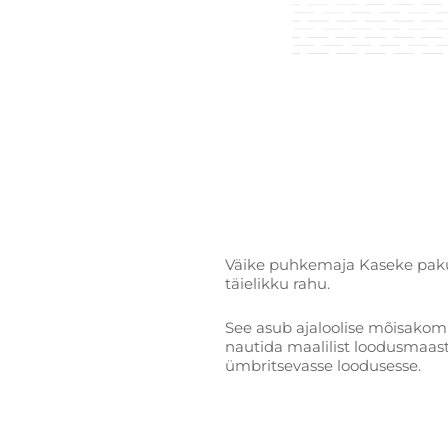
Väike puhkemaja Kaseke paku
täielikku rahu.
See asub ajaloolise mõisakompl
nautida maalilist loodusmaas
ümbritsevasse loodusesse.