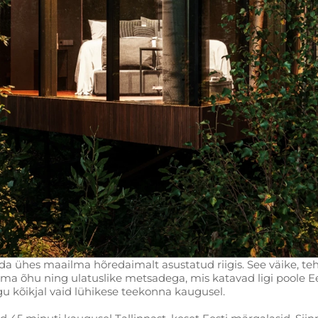
lada ühes maailma hõredaimalt asustatud riigis. See väike, t
a õhu ning ulatuslike metsadega, mis katavad ligi poole Ees
u kõikjal vaid lühikese teekonna kaugusel.